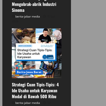
t
Mengobrak-abrik Industri
i
Sinema
berita-jabar media
17 Juli
o
2026
n
Berita Jawa Barat
Strategi Cuan Tipis-Tipis: 4
Ide Usaha untuk Karyawan
Modal di Bawah 500 Ribu
berita-jabar media
19