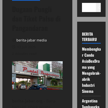
Dugaan Pungli
Cari
dan Tiket Palsu di
Pangandaran
BERITA
TERBARU
berita-jabar media
13 Juli 2025
Membongka
2 minutes read
r Candu
AsiaBoxDra
ma yang
Mengobrak-
abrik
Industri
Sinema
Argentina
berita-jabar.org
– Baru-
Tumbangka
baru ini, objek wisata