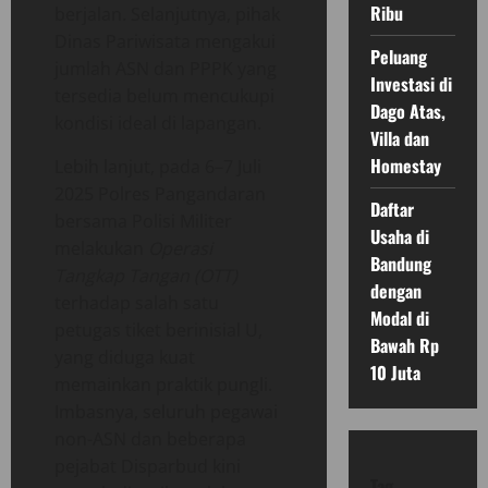
Ribu
berjalan. Selanjutnya, pihak
Dinas Pariwisata mengakui
Peluang
jumlah ASN dan PPPK yang
Investasi di
tersedia belum mencukupi
Dago Atas,
kondisi ideal di lapangan.
Villa dan
Homestay
Lebih lanjut, pada 6–7 Juli
2025 Polres Pangandaran
Daftar
bersama Polisi Militer
Usaha di
melakukan
Operasi
Bandung
Tangkap Tangan (OTT)
dengan
terhadap salah satu
Modal di
petugas tiket berinisial U,
Bawah Rp
yang diduga kuat
10 Juta
memainkan praktik pungli.
Imbasnya, seluruh pegawai
non-ASN dan beberapa
pejabat Disparbud kini
Tag