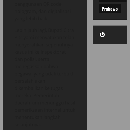
penggunaan QR code,
Prabowo
hologram, dan digitalisasi
yang lebih baik .
Lebih jauh lagi, Bupati Citra
Gravatar
Pitriyami menyatakan telah
menyerahkan sepenuhnya
kasus ini ke Inspektorat
dan polisi, serta
menegaskan bahwa
pegawai yang tidak terbukti
bersalah akan
dikembalikan ke tugas
mereka. Pemerintah
daerah kini menunggu hasil
pemeriksaan internal untuk
menentukan langkah
selanjutnya.