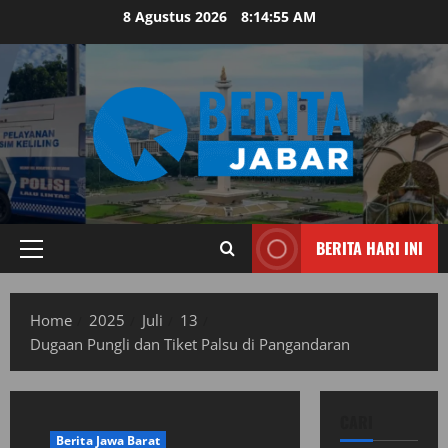
Skip
8 Agustus 2026
8:14:56 AM
to
content
BERITA HARI INI
Primary
Menu
Home
2025
Juli
13
Dugaan Pungli dan Tiket Palsu di Pangandaran
CARI
Berita Jawa Barat