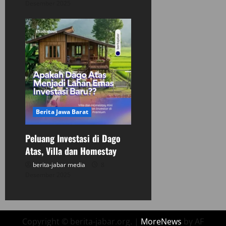
Desember 2025
Berita Jawa Barat
Peluang Investasi di Dago
Atas, Villa dan Homestay
berita-jabar media
8
Desember 2025
Copyright © berita-jabar.org.
|
MoreNews
by AF