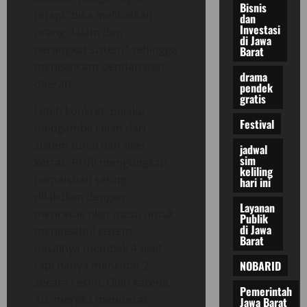
Bisnis
tetapi “bisa melibatkan
dan
Investasi
orang dalam dan
di Jawa
perangkat sistem” sehingga
Barat
mengancam pendapatan
drama
daerah.
pendek
gratis
Lebih konkret, pelaku
Festival
mengambil celah dari
sistem tunai dan tiket
jadwal
sim
kertas. PHRI mengungkap
keliling
pemalsuan sering
hari ini
dilakukan dengan
Layanan
mencetak tiket palsu untuk
Publik
di Jawa
mengelabui sistem,
Barat
misalnya membeli 4 tiket,
NOBARID
tapi hanya mencatat 2
secara resmi. Oleh karena
Pemerintah
itu, mereka mendesak
Jawa Barat