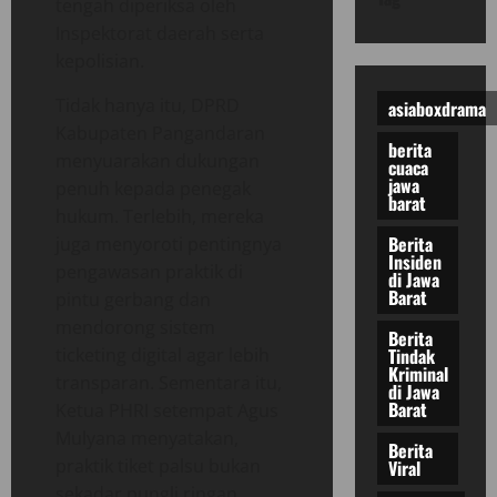
tengah diperiksa oleh
Inspektorat daerah serta
kepolisian.
Tidak hanya itu, DPRD
asiaboxdrama
Kabupaten Pangandaran
berita
menyuarakan dukungan
cuaca
jawa
penuh kepada penegak
barat
hukum. Terlebih, mereka
Berita
juga menyoroti pentingnya
Insiden
pengawasan praktik di
di Jawa
Barat
pintu gerbang dan
mendorong sistem
Berita
Tindak
ticketing digital agar lebih
Kriminal
transparan. Sementara itu,
di Jawa
Barat
Ketua PHRI setempat Agus
Mulyana menyatakan,
Berita
praktik tiket palsu bukan
Viral
sekadar pungli ringan,