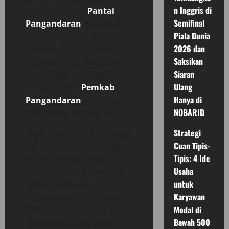
n Inggris di
populer seperti
Pantai
Semifinal
Pangandaran
, Karapyak,
Piala Dunia
Batuhiu, Batukaras, Green
2026 dan
Canyon, dan Madasari
Saksikan
diguncang isu pungutan
Siaran
liar (pungli) dan tiket palsu.
Ulang
Terkait hal ini,
Pemkab
Hanya di
Pangandaran
langsung
NOBARID
mengambil langkah tegas.
Strategi
sejak 7 Juli 2025, 110 hingga
Cuan Tipis-
ratusan petugas non-ASN
Tipis: 4 Ide
di pintu masuk wisata
Usaha
diberhentikan sementara.
untuk
Mereka kemudian
Karyawan
digantikan oleh ASN dan
Modal di
PPPK untuk menjaga
Bawah 500
operasional tiket tetap