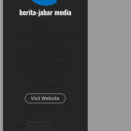
berita-jabar media
Administrator
Penulis di berita-jabar.org
berkomitmen
menghadirkan informasi
terkini seputar Jawa Barat
dengan akurat, penulis
terus menyajikan berita
yang relevan untuk
masyarakat.
Visit Website
View All Posts
Tags:
Berita Viral