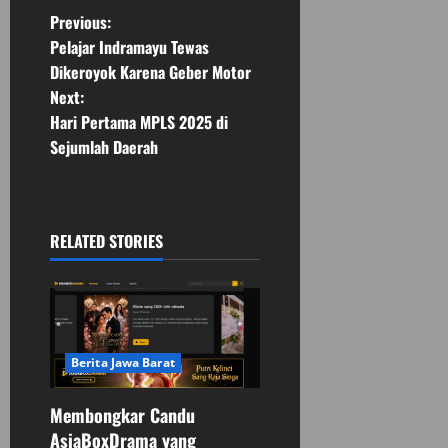
P
Previous:
Pelajar Indramayu Tewas
o
Dikeroyok Karena Geber Motor
Next:
s
Hari Pertama MPLS 2025 di
t
Sejumlah Daerah
n
a
RELATED STORIES
v
i
g
Berita Jawa Barat
a
Membongkar Candu
AsiaBoxDrama yang