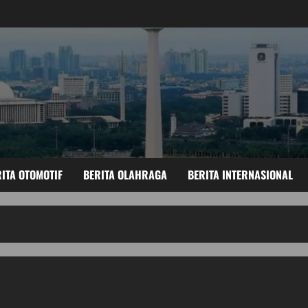
ITA OTOMOTIF
BERITA OLAHRAGA
BERITA INTERNASIONAL