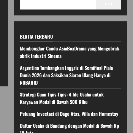
Cari
BERITA TERBARU
Membongkar Candu AsiaBoxDrama yang Mengobrak-
abrik Industri Sinema
Argentina Tumbangkan Inggris di Semifinal Piala
Dunia 2026 dan Saksikan Siaran Ulang Hanya di
NOBARID
Strategi Cuan Tipis-Tipis: 4 Ide Usaha untuk
Karyawan Modal di Bawah 500 Ribu
Peluang Investasi di Dago Atas, Villa dan Homestay
Daftar Usaha di Bandung dengan Modal di Bawah Rp