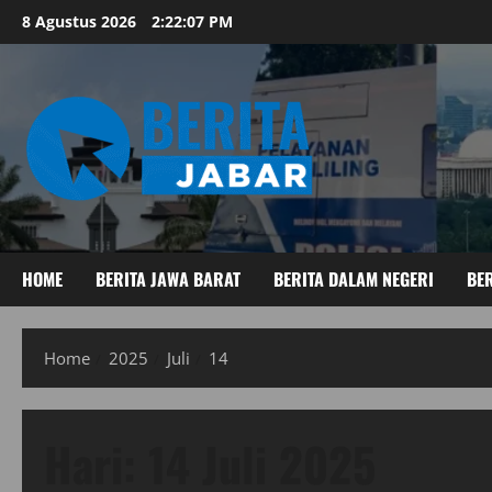
Skip
8 Agustus 2026
2:22:07 PM
to
content
HOME
BERITA JAWA BARAT
BERITA DALAM NEGERI
BER
Home
2025
Juli
14
Hari:
14 Juli 2025