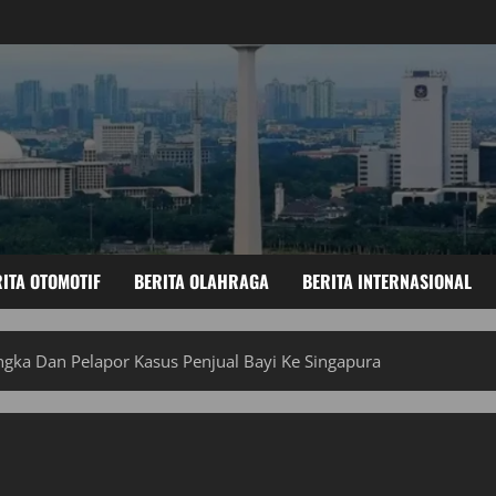
ITA OTOMOTIF
BERITA OLAHRAGA
BERITA INTERNASIONAL
gka Dan Pelapor Kasus Penjual Bayi Ke Singapura