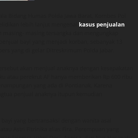
epala Bidang Humas Polda Jawa Barat, Kombes Pol
idikan lebih lanjut mengenai
kasus penjualan
n masing- masing tersangka dan mengungkap
penjual bayi yang menjadi korban, sebanyak 13
pers yang di gelar
Ditreskrimum Polda Jabar.
ersebut akan menjual anaknya dengan kesepakatan
aku atau perekrut AF hanya memberikan Rp 600 ribu
penampungan yang ada di Pontianak. Karena
ngtua penjual anaknya itupun kemudian
 bayi yang bertransaksi dengan wanita asal
au Astri Fitrinika alias Fira. Perempuan yang
an lainnya, yakni Desi, Annisa, dan Nur Hasanah.