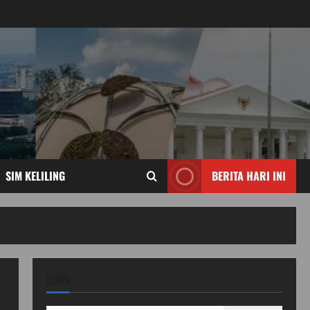
SIM KELILING
BERITA HARI INI
CARI