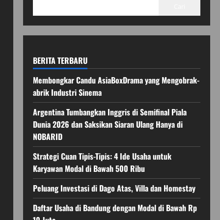
Cari
BERITA TERBARU
Membongkar Candu AsiaBoxDrama yang Mengobrak-
abrik Industri Sinema
Argentina Tumbangkan Inggris di Semifinal Piala
Dunia 2026 dan Saksikan Siaran Ulang Hanya di
NOBARID
Strategi Cuan Tipis-Tipis: 4 Ide Usaha untuk
Karyawan Modal di Bawah 500 Ribu
Peluang Investasi di Dago Atas, Villa dan Homestay
Daftar Usaha di Bandung dengan Modal di Bawah Rp