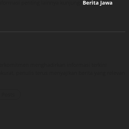
nformasi penting lainnya kunjungi
Berita Jawa
 berkomitmen menghadirkan informasi terkini
kurat, penulis terus menyajikan berita yang relevan
l Posts