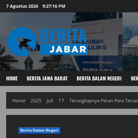
Skip
7 Agustus 2026
9:27:17 PM
to
content
HOME
BERITA JAWA BARAT
BERITA DALAM NEGERI
BER
Home
2025
Juli
17
Terungkapnya Peran Para Tersan
Berita Dalam Negeri