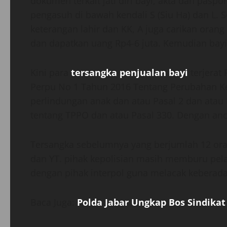
dokumen terkait jati diri bayi, akta dan paspo
pengasuh di bawah kendali S (Siu Ha) dan L. 
keterangan lahir dan KK, A juga carikan orang
dan dapatkan uang Rp4-6 juta. Kemudian bayi 
Kini para
tersangka penjualan bayi
terjerat
Perpu No 1 Tahun 2016 Tentang Perubahan K
perlindungan anak dan atau Pasal 2 dan atau 
tentang TPPO dan atau Pasal 330. Dengan an
Tersangka sebelumnya yang berjumlah 12 orang
dan YT. pihak kepolisian masih memburu pe
dengan pihak interpol guna melacak keberadaa
Baca Juga:
Polda Jabar Ungkap Bos Sindikat