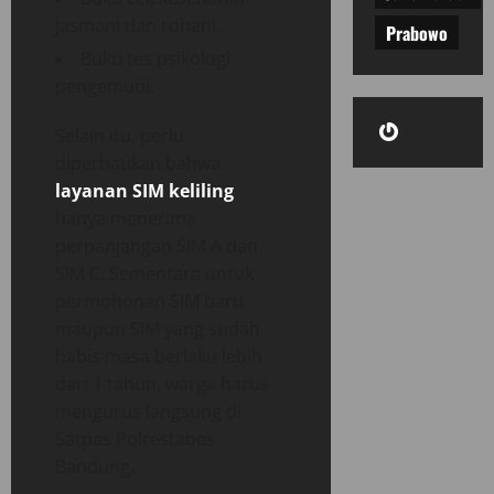
jasmani dan rohani.
Prabowo
Bukti tes psikologi
pengemudi.
Gravatar
Selain itu, perlu
diperhatikan bahwa
layanan SIM keliling
hanya menerima
perpanjangan SIM A dan
SIM C. Sementara untuk
permohonan SIM baru
maupun SIM yang sudah
habis masa berlaku lebih
dari 1 tahun, warga harus
mengurus langsung di
Satpas Polrestabes
Bandung.