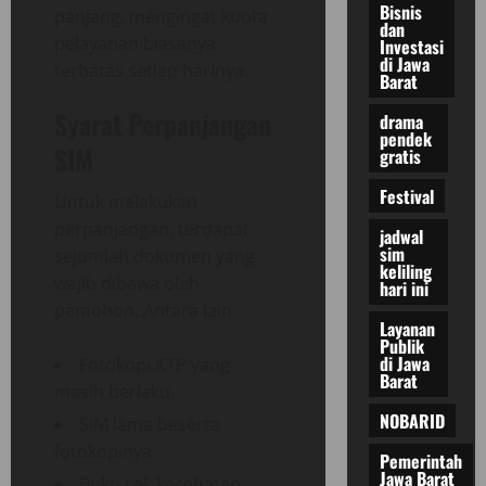
Bisnis
panjang, mengingat kuota
dan
pelayanan biasanya
Investasi
di Jawa
terbatas setiap harinya.
Barat
Syarat Perpanjangan
drama
pendek
SIM
gratis
Festival
Untuk melakukan
perpanjangan, terdapat
jadwal
sim
sejumlah dokumen yang
keliling
wajib dibawa oleh
hari ini
pemohon. Antara lain:
Layanan
Publik
di Jawa
Fotokopi KTP yang
Barat
masih berlaku.
NOBARID
SIM lama beserta
fotokopinya.
Pemerintah
Jawa Barat
Bukti cek kesehatan