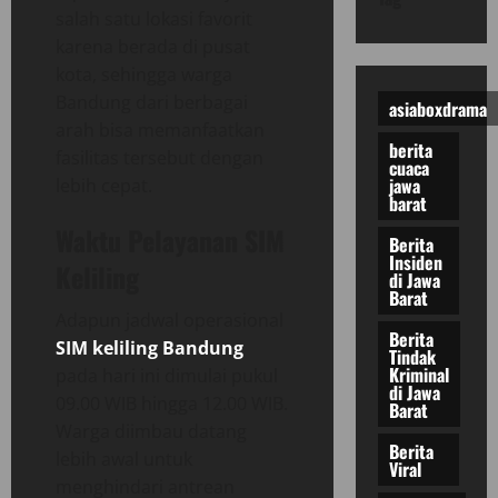
salah satu lokasi favorit
karena berada di pusat
kota, sehingga warga
Bandung dari berbagai
asiaboxdrama
arah bisa memanfaatkan
berita
fasilitas tersebut dengan
cuaca
jawa
lebih cepat.
barat
Waktu Pelayanan SIM
Berita
Insiden
Keliling
di Jawa
Barat
Adapun jadwal operasional
Berita
SIM keliling Bandung
Tindak
Kriminal
pada hari ini dimulai pukul
di Jawa
09.00 WIB hingga 12.00 WIB.
Barat
Warga diimbau datang
Berita
lebih awal untuk
Viral
menghindari antrean