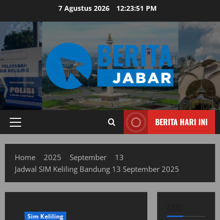
Skip
7 Agustus 2026
12:23:52 PM
to
content
BERITA HARI INI
Primary
Menu
Home
2025
September
13
Jadwal SIM Keliling Bandung 13 September 2025
CARI
Sim Keliling