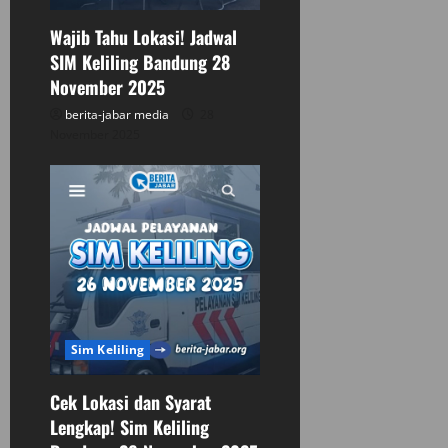
i
Wajib Tahu Lokasi! Jadwal
o
SIM Keliling Bandung 28
n
November 2025
berita-jabar media
28
November 2025
Sim Keliling
Cek Lokasi dan Syarat
Lengkap! Sim Keliling