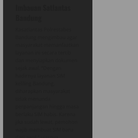
Imbauan Satlantas
Bandung
Kasatlantas Polrestabes
Bandung mengimbau agar
masyarakat memanfaatkan
layanan ini secara tertib
dan menyiapkan dokumen
sejak awal. “Dengan
hadirnya layanan SIM
keliling Bandung,
diharapkan masyarakat
tidak menunda
perpanjangan hingga masa
berlaku SIM habis. Karena
jika sudah lewat, pemohon
wajib membuat SIM baru
dari awal,” ujarnya.