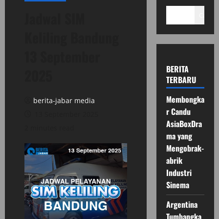
Jadwal SIM
Cari
Keliling Bandung
13 September
BERITA
2025
TERBARU
Membongka
berita-jabar media
r Candu
13 September 2025
AsiaBoxDra
2 minutes read
ma yang
Mengobrak-
abrik
Industri
Sinema
Argentina
Tumbangka