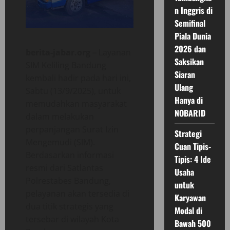
n Inggris di
Semifinal
Piala Dunia
2026 dan
berita-jabar.org
– Layanan
Saksikan
SIM Keliling Bandung
Siaran
kembali hadir pada hari ini,
Ulang
Sabtu (13/9/2025), untuk
Hanya di
memudahkan masyarakat
NOBARID
dalam melakukan
perpanjangan Surat Izin
Strategi
Mengemudi (SIM).
Cuan Tipis-
Berdasarkan informasi
Tipis: 4 Ide
resmi dari Satlantas
Usaha
Polrestabes Bandung,
untuk
pelayanan akan tersedia di
Karyawan
dua titik strategis yang
Modal di
tersebar di wilayah Kota
Bawah 500