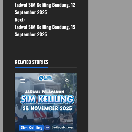
Jadwal SIM Keliling Bandung, 12
o
September 2025
Next:
s
Jadwal SIM Keliling Bandung, 15
t
September 2025
n
a
RELATED STORIES
v
i
g
a
t
Sim Keliling