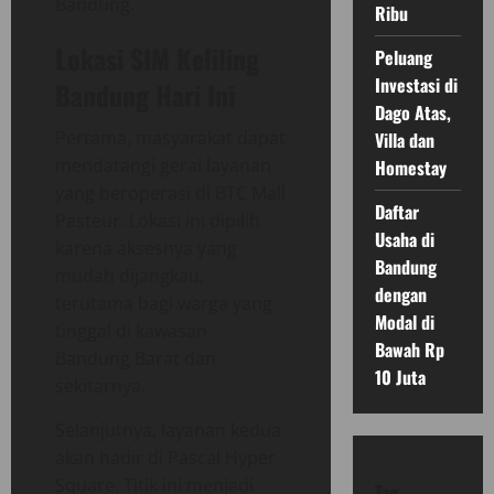
Bandung.
Ribu
Lokasi SIM Keliling
Peluang
Investasi di
Bandung Hari Ini
Dago Atas,
Pertama, masyarakat dapat
Villa dan
mendatangi gerai layanan
Homestay
yang beroperasi di BTC Mall
Daftar
Pasteur. Lokasi ini dipilih
Usaha di
karena aksesnya yang
Bandung
mudah dijangkau,
dengan
terutama bagi warga yang
Modal di
tinggal di kawasan
Bawah Rp
Bandung Barat dan
10 Juta
sekitarnya.
Selanjutnya, layanan kedua
akan hadir di Pascal Hyper
Square. Titik ini menjadi
Tag