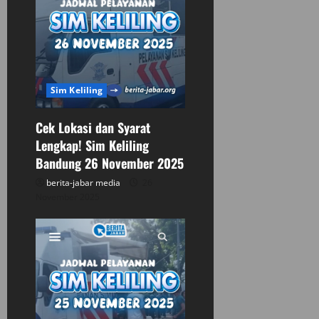
Sim Keliling
Cek Lokasi dan Syarat
Lengkap! Sim Keliling
Bandung 26 November 2025
berita-jabar media
26
November 2025