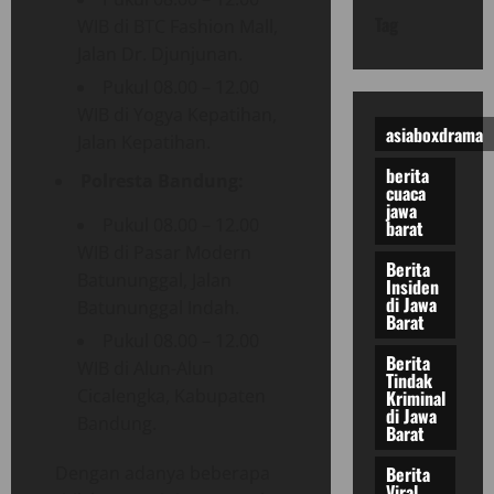
Tag
WIB di BTC Fashion Mall,
Jalan Dr. Djunjunan.
Pukul 08.00 – 12.00
WIB di Yogya Kepatihan,
asiaboxdrama
Jalan Kepatihan.
berita
Polresta Bandung:
cuaca
jawa
Pukul 08.00 – 12.00
barat
WIB di Pasar Modern
Berita
Batununggal, Jalan
Insiden
di Jawa
Batununggal Indah.
Barat
Pukul 08.00 – 12.00
Berita
WIB di Alun-Alun
Tindak
Cicalengka, Kabupaten
Kriminal
di Jawa
Bandung.
Barat
Berita
Dengan adanya beberapa
Viral