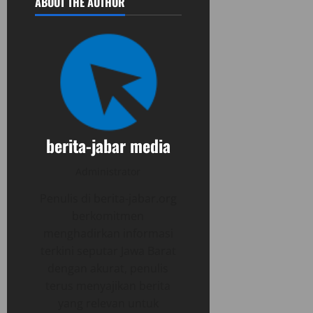
ABOUT THE AUTHOR
berita-jabar media
Administrator
Penulis di berita-jabar.org
berkomitmen
menghadirkan informasi
terkini seputar Jawa Barat
dengan akurat, penulis
terus menyajikan berita
yang relevan untuk