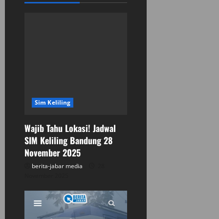
v
i
g
a
t
Sim Keliling
i
Wajib Tahu Lokasi! Jadwal
o
SIM Keliling Bandung 28
n
November 2025
berita-jabar media
28
November 2025