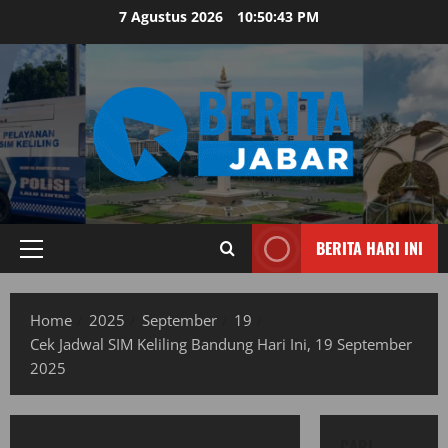
Skip
7 Agustus 2026
10:50:43 PM
to
content
BERITA HARI INI
Primary
Menu
Home
2025
September
19
Cek Jadwal SIM Keliling Bandung Hari Ini, 19 September
2025
CARI