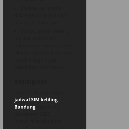
Siapkan uang tunai
dalam pecahan pas agar
transaksi lebih cepat.
Pantau jadwal terbaru
melalui kanal resmi
Polrestabes Bandung atau
akun media sosial Satlantas
untuk menghindari
perubahan mendadak.
Kesimpulan
Dengan adanya layanan
jadwal SIM keliling
Bandung
hari ini, 19
September 2025,
masyarakat bisa lebih
mudah memperpanjang