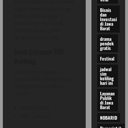
titik layanan ini, masyarakat
dapat memilih lokasi yang
Bisnis
dan
paling dekat dengan
Investasi
domisili mereka untuk
di Jawa
Barat
memperpanjang SIM
dengan lebih mudah.
drama
pendek
gratis
Jenis Layanan SIM
Festival
Keliling
jadwal
Perlu dicatat bahwa
sim
keliling
layanan SIM Keliling hanya
hari ini
melayani perpanjangan
Layanan
untuk:
Publik
di Jawa
Barat
SIM A (mobil)
SIM C (motor)
NOBARID