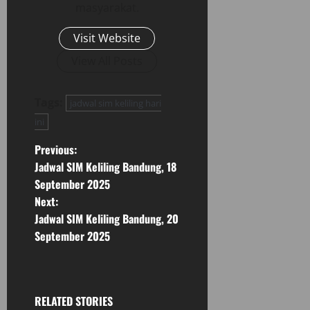
masyarakat.
Visit Website
View All Posts
Tags:
jadwal sim keliling hari
ini
P
Previous:
Jadwal SIM Keliling Bandung, 18
o
September 2025
Next:
s
Jadwal SIM Keliling Bandung, 20
t
September 2025
n
a
RELATED STORIES