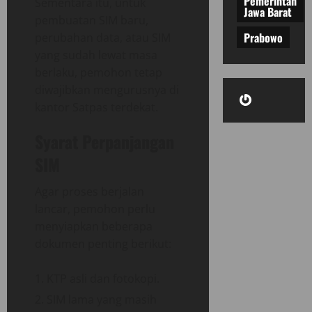
Pemerintah
Sementara itu, untuk
Jawa Barat
pembuatan SIM baru,
Prabowo
perubahan data, atau SIM
yang sudah lewat masa
berlaku, pemohon tetap
diwajibkan mengurusnya di
Gravatar
kantor Satpas terdekat.
Syarat Perpanjangan
SIM
Agar proses berjalan
lancar, pemohon perlu
menyiapkan beberapa
dokumen penting berikut:
KTP asli dan fotokopi.
SIM lama yang masih