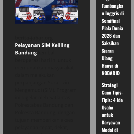
Tumbangka
n Inggris di
Semifinal
Piala Dunia
2026 dan
berita-jabar.org
–
Saksikan
Pelayanan SIM Keliling
Siaran
Bandung
kembali
Ulang
beroperasi hari ini untuk
Hanya di
memudahkan masyarakat
NOBARID
dalam melakukan
perpanjangan Surat Izin
Strategi
Mengemudi (SIM). Program
Cuan Tipis-
ini digelar oleh Satlantas
Tipis: 4 Ide
Polrestabes Bandung dan
Usaha
Polresta Bandung, dengan
untuk
tujuan memberikan akses
Karyawan
pelayanan cepat, dekat,
Modal di