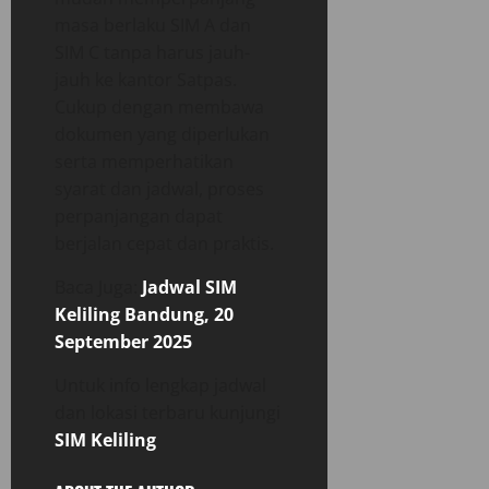
masa berlaku SIM A dan
SIM C tanpa harus jauh-
jauh ke kantor Satpas.
Cukup dengan membawa
dokumen yang diperlukan
serta memperhatikan
syarat dan jadwal, proses
perpanjangan dapat
berjalan cepat dan praktis.
Baca Juga:
Jadwal SIM
Keliling Bandung, 20
September 2025
Untuk info lengkap jadwal
dan lokasi terbaru kunjungi
SIM Keliling