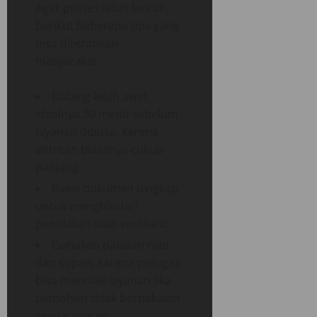
Agar proses lebih lancar,
berikut beberapa tips yang
bisa diterapkan
masyarakat:
Datang lebih awal,
idealnya 30 menit sebelum
layanan dibuka, karena
antrean biasanya cukup
panjang.
Bawa dokumen lengkap
untuk menghindari
penolakan saat verifikasi.
Gunakan pakaian rapi
dan sopan, karena petugas
bisa menolak layanan jika
pemohon tidak berpakaian
sesuai aturan.