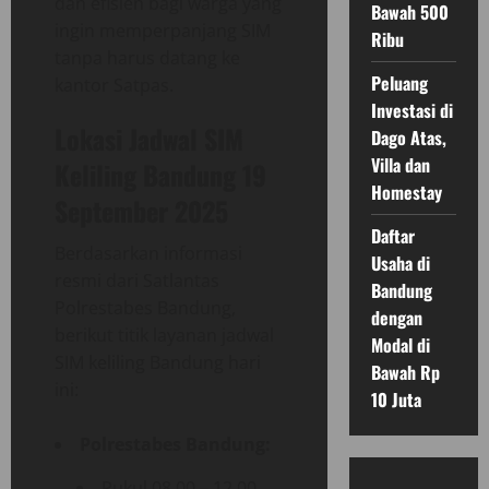
dan efisien bagi warga yang
Bawah 500
ingin memperpanjang SIM
Ribu
tanpa harus datang ke
Peluang
kantor Satpas.
Investasi di
Lokasi Jadwal SIM
Dago Atas,
Villa dan
Keliling Bandung 19
Homestay
September 2025
Daftar
Berdasarkan informasi
Usaha di
resmi dari Satlantas
Bandung
Polrestabes Bandung,
dengan
berikut titik layanan jadwal
Modal di
SIM keliling Bandung hari
Bawah Rp
ini:
10 Juta
Polrestabes Bandung:
Pukul 08.00 – 12.00