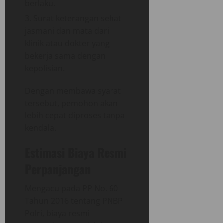
berlaku.
Surat keterangan sehat
jasmani dan mata dari
klinik atau dokter yang
bekerja sama dengan
kepolisian.
Dengan membawa syarat
tersebut, pemohon akan
lebih cepat diproses tanpa
kendala.
Estimasi Biaya Resmi
Perpanjangan
Mengacu pada PP No. 60
Tahun 2016 tentang PNBP
Polri, biaya resmi