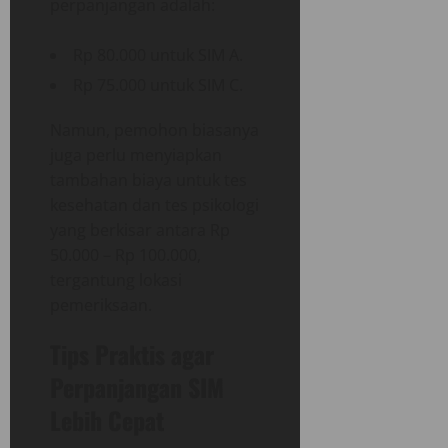
perpanjangan adalah:
Rp 80.000 untuk SIM A.
Rp 75.000 untuk SIM C.
Namun, pemohon biasanya
juga perlu menyiapkan
tambahan biaya untuk tes
kesehatan dan tes psikologi
yang berkisar antara Rp
50.000 – Rp 100.000,
tergantung lokasi
pemeriksaan.
Tips Praktis agar
Perpanjangan SIM
Lebih Cepat