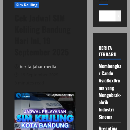
Sim Keliling
Cek Jadwal SIM
Cari
Keliling Bandung
Hari Ini, 19
BERITA
September 2025
TERBARU
Membongka
berita-jabar media
r Candu
19 September 2025
AsiaBoxDra
3 minutes read
ma yang
Mengobrak-
abrik
Industri
Sinema
Argentina