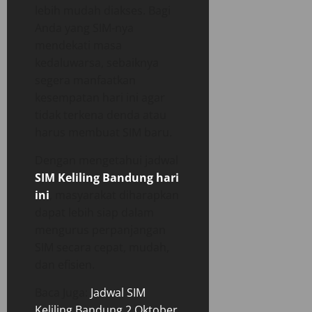
lebih mudah diakses. Bagi
Anda yang SIM-nya
mendekati masa
kedaluwarsa, sebaiknya
segera manfaatkan
kesempatan hari ini agar
tidak terkena denda atau
harus membuat SIM baru.
Dengan mengetahui jadwal
SIM Keliling Bandung hari
ini
, masyarakat diharapkan
dapat lebih siap dalam
mengurus perpanjangan
SIM secara cepat, mudah,
dan efisien.
Baca Juga:
Jadwal SIM
Keliling Bandung 2 Oktober