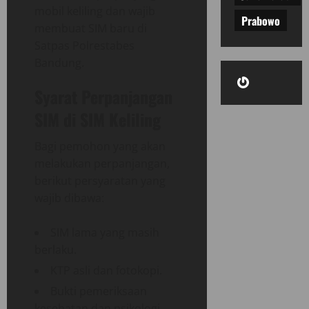
mobil keliling dan wajib
Prabowo
membuat SIM baru di
Satpas Polrestabes
Bandung.
Gravatar
Syarat Perpanjangan
SIM di SIM Keliling
Bagi pemohon yang akan
melakukan perpanjangan,
berikut persyaratan yang
wajib dibawa:
SIM lama yang masih
berlaku.
KTP asli dan fotokopi.
Bukti pemeriksaan
kesehatan dan psikologi