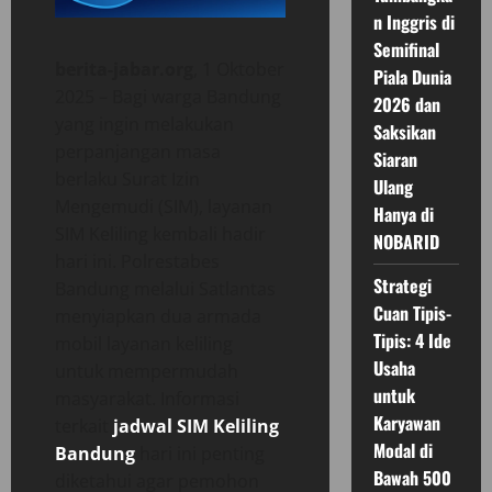
n Inggris di
Semifinal
berita-jabar.org
, 1 Oktober
Piala Dunia
2025 – Bagi warga Bandung
2026 dan
yang ingin melakukan
Saksikan
perpanjangan masa
Siaran
berlaku Surat Izin
Ulang
Mengemudi (SIM), layanan
Hanya di
SIM Keliling kembali hadir
NOBARID
hari ini. Polrestabes
Strategi
Bandung melalui Satlantas
Cuan Tipis-
menyiapkan dua armada
Tipis: 4 Ide
mobil layanan keliling
Usaha
untuk mempermudah
untuk
masyarakat. Informasi
Karyawan
terkait
jadwal SIM Keliling
Modal di
Bandung
hari ini penting
Bawah 500
diketahui agar pemohon