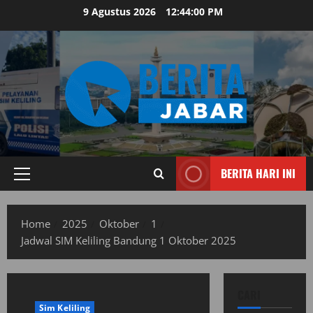
Skip
9 Agustus 2026
12:44:01 PM
to
content
BERITA HARI INI
Primary
Menu
Home
2025
Oktober
1
Jadwal SIM Keliling Bandung 1 Oktober 2025
CARI
Sim Keliling