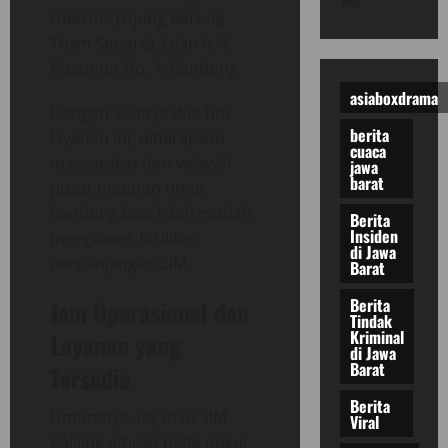
Ubertos (Ujung Berung
Town Square), Jalan A.H.
Nasution No. 4, Bandung.
asiaboxdrama
Dengan adanya dua titik
berita
layanan ini, diharapkan
cuaca
masyarakat dari wilayah
jawa
barat
pusat maupun timur
Bandung bisa lebih mudah
Berita
Insiden
mengakses fasilitas
di Jawa
perpanjangan SIM.
Barat
Berita
Jam Operasional dan
Tindak
Kriminal
Layanan yang
di Jawa
Barat
Tersedia
Berita
Umumnya, layanan SIM
Viral
Keliling dibuka pada pukul