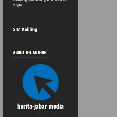
2025
Untuk info lengkap jadwal
dan lokasi terbaru kunjungi
SIM Keliling
ABOUT THE AUTHOR
berita-jabar media
Administrator