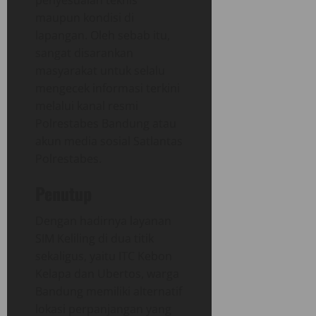
maupun kondisi di
lapangan. Oleh sebab itu,
sangat disarankan
masyarakat untuk selalu
mengecek informasi terkini
melalui kanal resmi
Polrestabes Bandung atau
akun media sosial Satlantas
Polrestabes.
Penutup
Dengan hadirnya layanan
SIM Keliling di dua titik
sekaligus, yaitu ITC Kebon
Kelapa dan Ubertos, warga
Bandung memiliki alternatif
lokasi perpanjangan yang