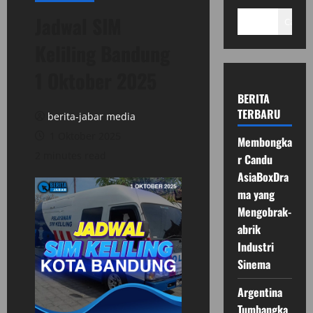
Jadwal SIM
Cari
Keliling Bandung
1 Oktober 2025
BERITA
TERBARU
berita-jabar media
1 Oktober 2025
Membongka
2 minutes read
r Candu
AsiaBoxDra
ma yang
Mengobrak-
abrik
Industri
Sinema
Argentina
Tumbangka