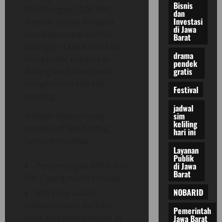
Bisnis
09.00 hingga 12.00 WIB.
dan
Investasi
Namun, jadwal ini dapat
di Jawa
berubah sesuai kondisi
Barat
lapangan. Oleh karena itu,
drama
masyarakat dianjurkan
pendek
gratis
datang lebih awal untuk
menghindari antrean
Festival
panjang.
jadwal
sim
Adapun layanan yang
keliling
tersedia di SIM Keliling
hari ini
hanya mencakup:
Layanan
Publik
di Jawa
Perpanjangan SIM A dan
Barat
SIM C yang masih berlaku.
NOBARID
SIM yang sudah
melewati masa berlaku
Pemerintah
tidak bisa diperpanjang di
Jawa Barat