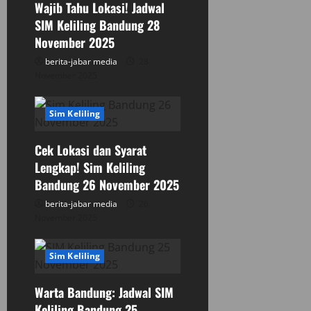
Wajib Tahu Lokasi! Jadwal
o
SIM Keliling Bandung 28
n
November 2025
berita-jabar media
28
November 2025
Sim Keliling
Cek Lokasi dan Syarat
Lengkap! Sim Keliling
Bandung 26 November 2025
berita-jabar media
26
November 2025
Sim Keliling
Warta Bandung: Jadwal SIM
Keliling Bandung 25