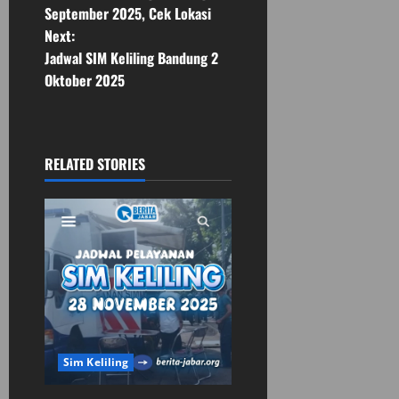
o
September 2025, Cek Lokasi
Next:
s
Jadwal SIM Keliling Bandung 2
t
Oktober 2025
n
a
RELATED STORIES
v
i
g
a
t
Sim Keliling
i