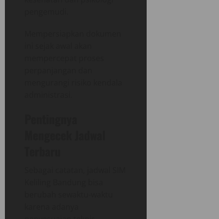
pengemudi.
Mempersiapkan dokumen
ini sejak awal akan
mempercepat proses
perpanjangan dan
mengurangi risiko kendala
administrasi.
Pentingnya
Mengecek Jadwal
Terbaru
Sebagai catatan, jadwal SIM
Keliling Bandung bisa
berubah sewaktu-waktu
karena adanya
penyesuaian teknis