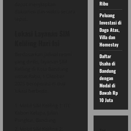
Ribu
dapat menyiapkan
dokumen dan waktu secara
Peluang
tepat.
Investasi di
Dago Atas,
Lokasi Layanan SIM
Villa dan
Keliling Hari Ini
Homestay
Berdasarkan jadwal resmi
Daftar
yang dirilis, layanan SIM
Usaha di
Keliling di Kota Bandung
Bandung
untuk Rabu, 1 Oktober
dengan
2025 beroperasi di dua
Modal di
lokasi berbeda:
Bawah Rp
10 Juta
Mobil SIM Keliling 1: ITC
Kebon Kelapa, Jalan
Pungkur, Bandung.
Mobil SIM Keliling 2:
Tag