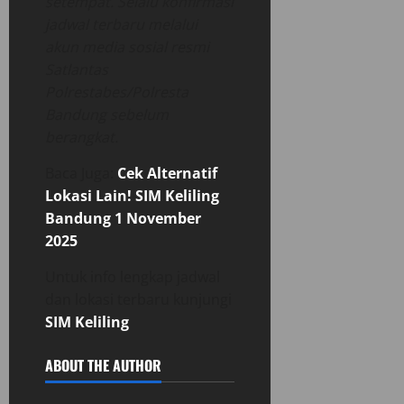
setempat. Selalu konfirmasi
jadwal terbaru melalui
akun media sosial resmi
Satlantas
Polrestabes/Polresta
Bandung sebelum
berangkat.
Baca Juga:
Cek Alternatif
Lokasi Lain! SIM Keliling
Bandung 1 November
2025
Untuk info lengkap jadwal
dan lokasi terbaru kunjungi
SIM Keliling
ABOUT THE AUTHOR