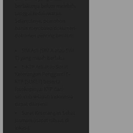
berlakunya belum melebihi
tanggal kedaluwarsa.
Selanjutnya, pemohon
harus membawa dokumen-
dokumen penting berikut:
SIM Asli (SIM A atau SIM
C) yang masih berlaku.
E-KTP Asli atau Surat
Keterangan Pengganti E-
KTP (SUKET) beserta
fotokopinya. KTP dari
seluruh wilayah Indonesia
dapat dilayani.
Surat Keterangan Sehat
Jasmani (dapat dibuat di
lokasi).