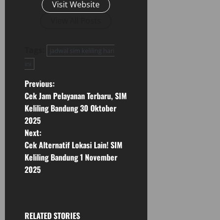
Visit Website
View All Posts
Tags:
jadwal sim keliling hari
ini
P
Previous:
Cek Jam Pelayanan Terbaru, SIM
o
Keliling Bandung 30 Oktober
2025
s
Next:
t
Cek Alternatif Lokasi Lain! SIM
Keliling Bandung 1 November
n
2025
a
v
RELATED STORIES