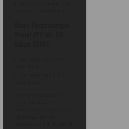
Hasil Tes Psikologi SIM
(dapat dibuat di lokasi).
Biaya Perpanjangan
Resmi (PP No. 60
Tahun 2016):
Perpanjangan SIM A:
Rp80.000,00
Perpanjangan SIM C:
Rp75.000,00
Biaya tersebut belum
termasuk biaya
administrasi, pemeriksaan
kesehatan, dan tes
psikologi yang dilakukan di