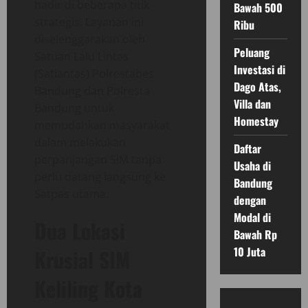
hadir di beberapa titik
Bawah 500
strategis. Layanan ini
Ribu
diselenggarakan oleh
Peluang
Satuan Lalu Lintas
Investasi di
(Satlantas) Polrestabes
Dago Atas,
Bandung dan Polresta
Villa dan
Bandung untuk
Homestay
memudahkan masyarakat
dalam melakukan
Daftar
perpanjangan SIM tanpa
Usaha di
perlu datang langsung ke
Bandung
Satpas utama.
dengan
Modal di
Dua Lokasi
Bawah Rp
10 Juta
Krusial SIM
Keliling Kota