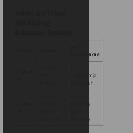
Jadwal dan Lokasi
SIM Keliling
Kabupaten Bandung
Jam
Lokasi
Alamat
Pendaftaran
Taman
Jl.
Lokasi
Kota
Anggadireja,
A
Baleendah
Baleendah
Dealer
Jl. Raya
Lokasi
Honda
Banjaran
B
Nambo
Barat,
Banjaran
Banjaran