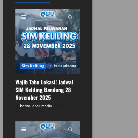
i
g
a
t
i
Sim Keliling
o
n
Wajib Tahu Lokasi! Jadwal
SIM Keliling Bandung 28
November 2025
berita-jabar media
28
November 2025