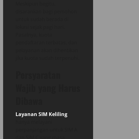
Meskipun begitu,
disarankan bagi pemohon
untuk sudah berada di
lokasi sejak pagi hari.
Pasalnya, kuota
pendaftaran terbatas, dan
pelayanan akan dihentikan
jika kuota sudah terpenuhi.
Persyaratan
Wajib yang Harus
Dibawa
Layanan SIM Keliling
hanya melayani
perpanjangan untuk SIM A
dan SIM C yang masa