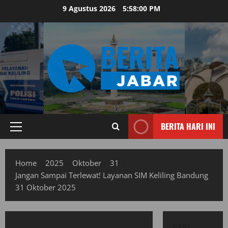
Skip
9 Agustus 2026
5:58:01 PM
to
content
BERITA HARI INI
Primary
Menu
Home
2025
Oktober
31
Jangan Sampai Terlewat! Layanan SIM Keliling Bandung
31 Oktober 2025
CARI