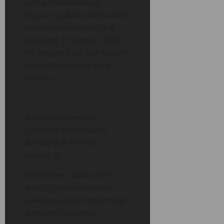
untuk mendekatkan
layanan publik. Manfaatkan
kesempatan sim keliling
bandung 31 oktober 2025
ini dengan bijak dan patuhi
seluruh prosedur yang
berlaku.
Sumber Informasi:
Satlantas Polrestabes
Bandung & Polresta
Bandung.
Disclaimer: Jadwal SIM
Keliling dapat berubah
sewaktu-waktu tergantung
kebijakan Satlantas