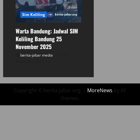
Sim Keliling
Warta Bandung: Jadwal SIM
Keliling Bandung 25
November 2025
berita-jabar media
25
November 2025
Copyright © berita-jabar.org.
|
MoreNews
by AF
themes.