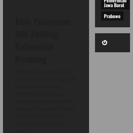
Pemerintah
Jawa Barat
Prabowo
Titik Pelayanan
SIM Keliling
Gravatar
Kabupaten
Bandung
Sementara itu, bagi Anda
yang berdomisili di wilayah
Kabupaten Bandung,
Polresta Bandung juga
menyediakan layanan SIM
Keliling di dua lokasi. Selain
itu, waktu pendaftaran
biasanya dimulai lebih
awal.