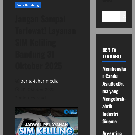
Sim Keliling
Jangan Sampai
Cari
Terlewat! Layanan
SIM Keliling
BERITA
Bandung 31
TERBARU
Oktober 2025
Membongka
r Candu
berita-jabar media
AsiaBoxDra
31 Oktober 2025
ma yang
3 minutes read
Mengobrak-
abrik
Industri
Sinema
Argentina