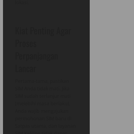
lokasi.
Kiat Penting Agar
Proses
Perpanjangan
Lancar
Pertama-tama, pastikan
SIM Anda tidak mati. Jika
SIM sudah terlanjur mati
(melebihi masa berlaku),
Anda wajib mengajukan
permohonan SIM baru di
Satpas utama, dan layanan
SIM Keliling tidak dapat