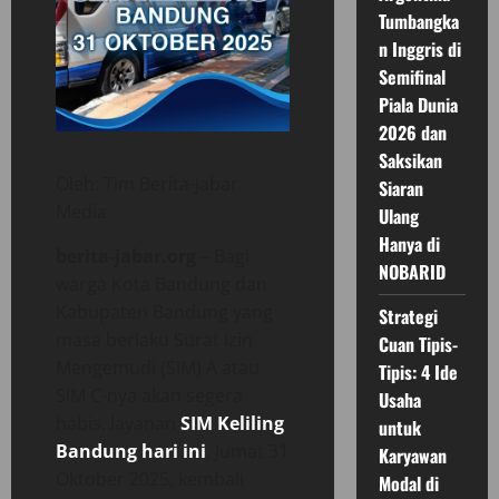
Tumbangka
n Inggris di
Semifinal
Piala Dunia
2026 dan
Saksikan
Oleh: Tim Berita-Jabar
Siaran
Media
Ulang
Hanya di
berita-jabar.org
– Bagi
NOBARID
warga Kota Bandung dan
Kabupaten Bandung yang
Strategi
masa berlaku Surat Izin
Cuan Tipis-
Mengemudi (SIM) A atau
Tipis: 4 Ide
SIM C-nya akan segera
Usaha
habis, layanan
SIM Keliling
untuk
Bandung hari ini
, Jumat 31
Karyawan
Oktober 2025, kembali
Modal di