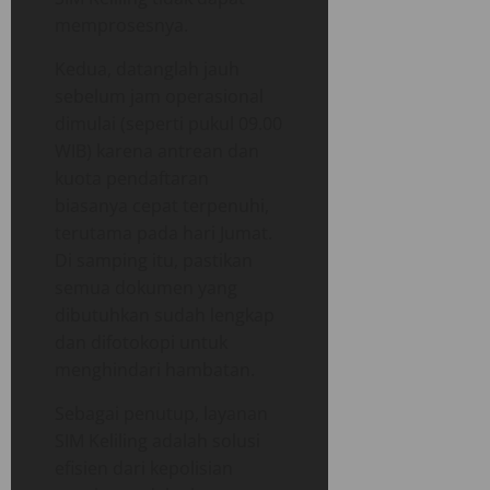
memprosesnya.
Kedua, datanglah jauh
sebelum jam operasional
dimulai (seperti pukul 09.00
WIB) karena antrean dan
kuota pendaftaran
biasanya cepat terpenuhi,
terutama pada hari Jumat.
Di samping itu, pastikan
semua dokumen yang
dibutuhkan sudah lengkap
dan difotokopi untuk
menghindari hambatan.
Sebagai penutup, layanan
SIM Keliling adalah solusi
efisien dari kepolisian