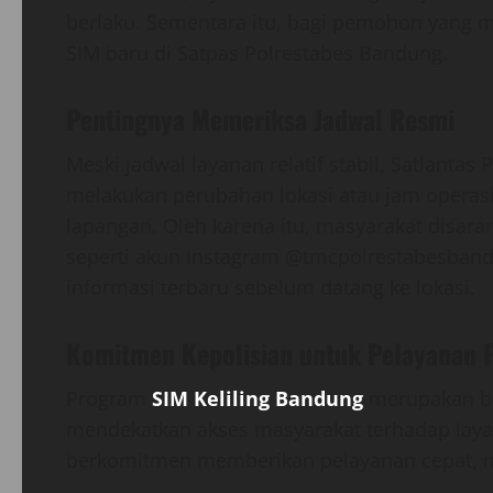
berlaku. Sementara itu, bagi pemohon yang m
SIM baru di Satpas Polrestabes Bandung.
Pentingnya Memeriksa Jadwal Resmi
Meski jadwal layanan relatif stabil, Satlanta
melakukan perubahan lokasi atau jam operasi
lapangan. Oleh karena itu, masyarakat disar
seperti akun Instagram @tmcpolrestabesban
informasi terbaru sebelum datang ke lokasi.
Komitmen Kepolisian untuk Pelayanan 
Program
SIM Keliling Bandung
merupakan bag
mendekatkan akses masyarakat terhadap layana
berkomitmen memberikan pelayanan cepat, m