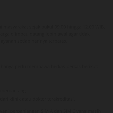
i masyarakat sejak pukul 09.00 hingga 12.00 WIB,
arga diimbau datang lebih awal agar tidak
ayanan setiap harinya terbatas.
 hanya perlu membawa berkas-berkas berikut:
diperpanjang.
ri klinik atau dokter terakreditasi.
layani perpanjangan SIM A dan SIM C yang masih