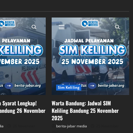
Sim Keliling
n Syarat Lengkap!
Warta Bandung: Jadwal SIM
Bandung 26 November
Keliling Bandung 25 November
2025
dia
26 November
berita-jabar media
25 November
2025