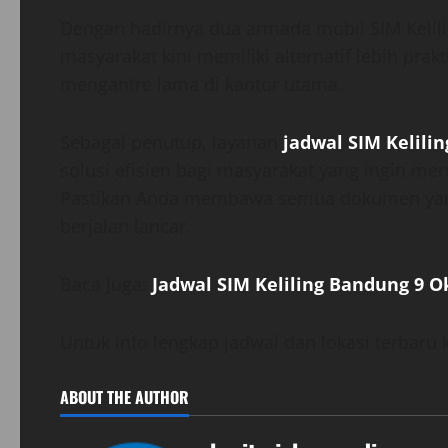
Dengan hadirnya dua armada mobil SIM Keliling 
masyarakat kini memiliki alternatif lebih pr
mengantre lama di kantor utama.
Sebagai penutup, layanan
jadwal SIM Kelili
solusi efisien bagi masyarakat yang ingin m
Pastikan Anda membawa semua dokumen yang 
berjalan lancar.
Baca Juga:
Jadwal SIM Keliling Bandung 9 O
Untuk info lengkap jadwal dan lokasi terbaru
ABOUT THE AUTHOR