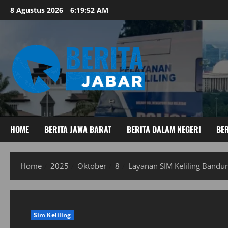
Skip
8 Agustus 2026
6:19:53 AM
to
content
HOME
BERITA JAWA BARAT
BERITA DALAM NEGERI
BER
Home
2025
Oktober
8
Layanan SIM Keliling Bandu
Sim Keliling