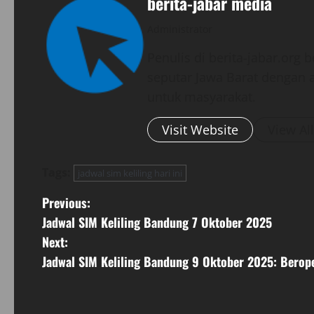
berita-jabar media
Administrator
Penulis di berita-jabar.org
seputar Jawa Barat dengan a
untuk masyarakat.
Visit Website
View Al
Tags:
jadwal sim keliling hari ini
P
Previous:
Jadwal SIM Keliling Bandung 7 Oktober 2025
o
Next:
s
Jadwal SIM Keliling Bandung 9 Oktober 2025: Berop
t