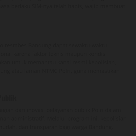
asa berlaku SIM-nya telah habis, wajib membuat
s Polrestabes Bandung dapat sewaktu-waktu
onal karena faktor teknis maupun kondisi
ankan untuk memantau kanal resmi kepolisian,
dung atau laman NTMC Polri, guna memastikan
Publik
ian dari inovasi pelayanan publik Polri dalam
n administratif. Melalui program ini, kepolisian
udah, dan transparan bagi warga Bandung.