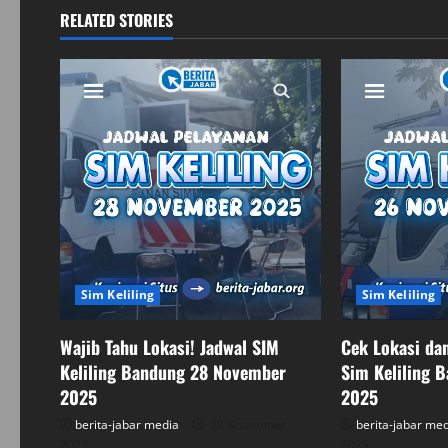
n
RELATED STORIES
a
v
i
g
a
t
Sim Keliling
Sim Keliling
i
o
Wajib Tahu Lokasi! Jadwal SIM
Cek Lokasi da
Keliling Bandung 28 November
Sim Keliling 
n
2025
2025
berita-jabar media
28 November
berita-jabar me
2025
2025