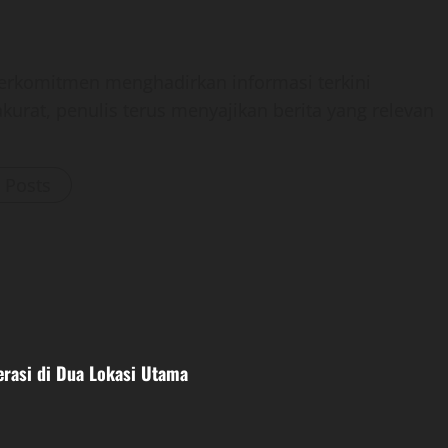
 berkomitmen menghadirkan informasi terkini
kurat, penulis terus menyajikan berita yang relevan
l Posts
erasi di Dua Lokasi Utama