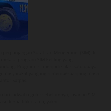
n perpanjangan Surat Izin Mengemudi (SIM) di
 melalui program SIM Keliling yang
Bandung. Program ini menjadi salah satu upaya
gi masyarakat yang ingin memperpanjang masa
antor Satpas.
 dari jadwal reguler sebelumnya, layanan SIM
si di dua titik utama, yakni: