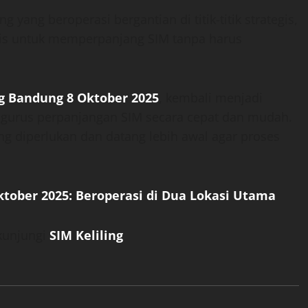
yang beroperasi bergantian di titik-titik strategis,
aktis untuk memperpanjang SIM tanpa harus
ng Bandung 8 Oktober 2025
, kembali menjadi
engurus perpanjangan SIM secara cepat dan mudah.
diperlukan dan datang lebih awal agar proses
ktober 2025: Beroperasi di Dua Lokasi Utama
 kunjungi
SIM Keliling