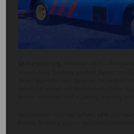
berita-jabar.org
, 8 Oktober 2025 — Pelayana
wilayah Kota Bandung kembali digelar hari ini
diselenggarakan oleh Satlantas Polrestabes 
kepolisian untuk memberikan kemudahan ba
berlaku SIM tanpa harus datang langsung ke k
Berdasarkan informasi terbaru yang dihimpun
Keliling Bandung hari ini diperkirakan beropera