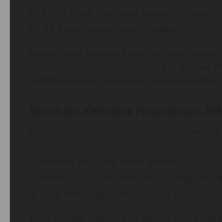
Metro Indah Mall (Jalan Soekarno-Hatta)
ITC Kebon Kelapa (Jalan Pungkur)
Kedua lokasi tersebut biasanya mulai melayan
dengan sistem antrean langsung di tempat. W
kehabisan kuota pelayanan, karena kapasitas l
Syarat dan Ketentuan Perpanjangan SIM
Untuk memanfaatkan layanan ini, masyarakat
Fotokopi KTP yang masih berlaku.
Fotokopi SIM lama dan SIM asli yang akan 
Surat keterangan sehat jasmani dan rohani da
Perlu dicatat, layanan SIM Keliling hanya me