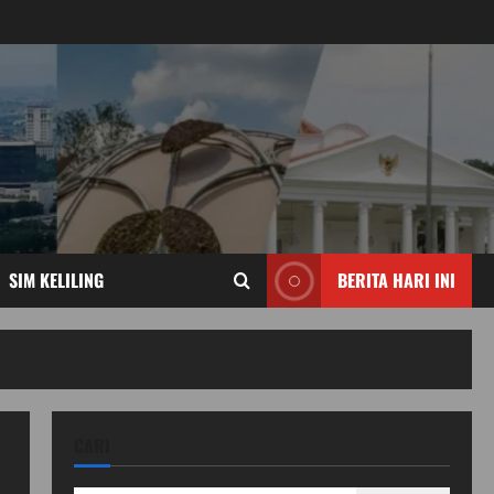
SIM KELILING
BERITA HARI INI
CARI