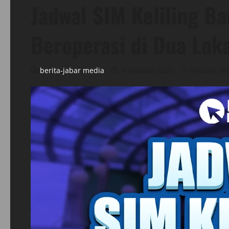
Jadwal SIM Keliling B
Beroperasi di Dua Lok
berita-jabar media
9 Oktober 2025
3 minutes re