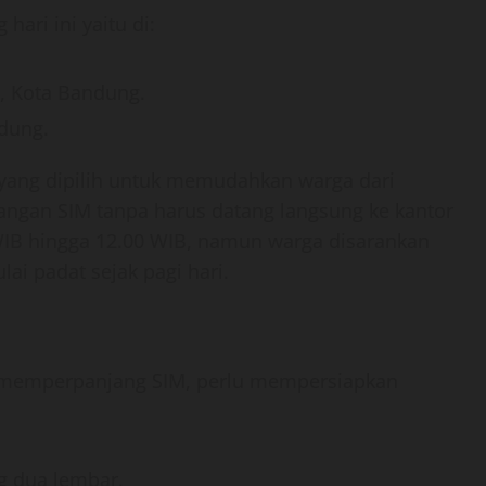
ari ini yaitu di:
n, Kota Bandung.
dung.
s yang dipilih untuk memudahkan warga dari
angan SIM tanpa harus datang langsung ke kantor
WIB hingga 12.00 WIB, namun warga disarankan
ai padat sejak pagi hari.
k memperpanjang SIM, perlu mempersiapkan
g dua lembar.