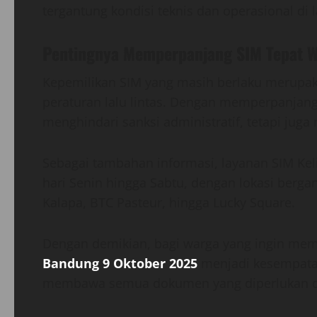
tergantung kondisi teknis dan operasional di 
Pentingnya Memperpanjang SIM Tepat 
Kepemilikan SIM yang masih berlaku merupak
peraturan lalu lintas. Dengan memperpanjang
menghindari sanksi administratif, tetapi ju
Sebagai tambahan informasi, layanan SIM Keli
hari Senin hingga Sabtu, dengan lokasi bergan
Kalapa, BTC Pasteur, hingga Lucky Square.
Dengan demikian, bagi warga yang ingin mem
Bandung 9 Oktober 2025
menjadi kesempatan
membawa semua dokumen yang diperlukan dan 