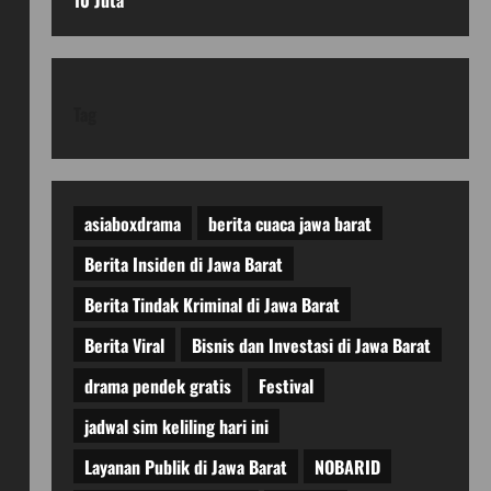
10 Juta
Tag
asiaboxdrama
berita cuaca jawa barat
Berita Insiden di Jawa Barat
Berita Tindak Kriminal di Jawa Barat
Berita Viral
Bisnis dan Investasi di Jawa Barat
drama pendek gratis
Festival
jadwal sim keliling hari ini
Layanan Publik di Jawa Barat
NOBARID