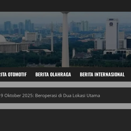
ITA OTOMOTIF
BERITA OLAHRAGA
BERITA INTERNASIONAL
g 9 Oktober 2025: Beroperasi di Dua Lokasi Utama