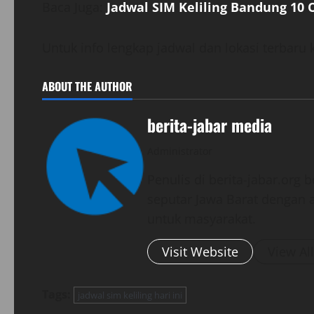
Baca Juga:
Jadwal SIM Keliling Bandung 10 
Untuk info lengkap jadwal dan lokasi terbaru
ABOUT THE AUTHOR
berita-jabar media
Administrator
Penulis di berita-jabar.org
seputar Jawa Barat dengan a
untuk masyarakat.
Visit Website
View Al
Tags:
jadwal sim keliling hari ini