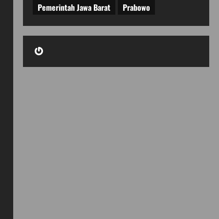
Pemerintah Jawa Barat
Prabowo
Gravatar