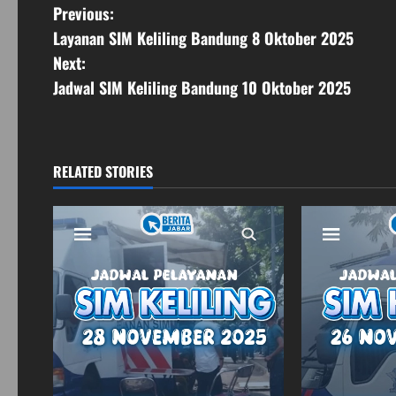
P
Previous:
Layanan SIM Keliling Bandung 8 Oktober 2025
o
Next:
s
Jadwal SIM Keliling Bandung 10 Oktober 2025
t
n
RELATED STORIES
a
v
i
g
a
t