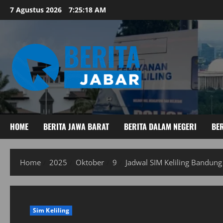
Skip
7 Agustus 2026
7:25:19 AM
to
content
HOME
BERITA JAWA BARAT
BERITA DALAM NEGERI
BER
Home
2025
Oktober
9
Jadwal SIM Keliling Bandun
Sim Keliling