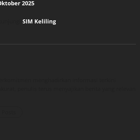
Oktober 2025
 kunjungi
SIM Keliling
 berkomitmen menghadirkan informasi terkini
kurat, penulis terus menyajikan berita yang relevan
l Posts