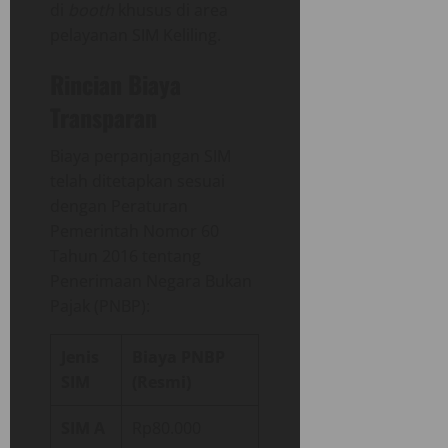
di
booth
khusus di area
pelayanan SIM Keliling.
Rincian Biaya
Transparan
Biaya perpanjangan SIM
telah ditetapkan sesuai
dengan Peraturan
Pemerintah Nomor 60
Tahun 2016 tentang
Penerimaan Negara Bukan
Pajak (PNBP):
Jenis
Biaya PNBP
SIM
(Resmi)
SIM A
Rp80.000