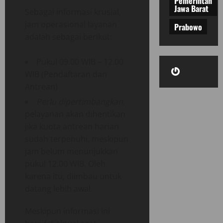
Pemerintah
Jawa Barat
Sebagai informasi krusial,
jam operasional layanan
Prabowo
adalah sebagai berikut:
Pukul 09.00 WIB – 12.00
Gravatar
WIB (Pendaftaran dan
Antrean)
Perlu dipertimbangkan
,
pelayanan akan dihentikan
jika kuota antrean harian
sudah terpenuhi, meskipun
jam belum menunjukkan
pukul 12.00 WIB. Oleh
karena itu, diimbau untuk
datang lebih awal.
Meskipun informasi ini