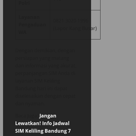
Polri
Layanan
0821 3020 1996
Pengaduan
(Lapor Kang Busar)
WA
Dengan demikian, dengan
persiapan yang matang
dan informasi yang akurat,
perpanjangan SIM Anda di
layanan SIM Keliling
Bandung hari ini dapat
diselesaikan dengan cepat
dan nyaman.
Baca Juga:
Jangan
Lewatkan! Info Jadwal
SIM Keliling Bandung 7