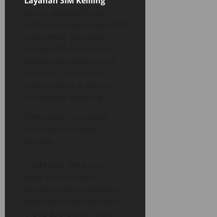
Layanan SIM Keliling
secara eksklusif hanya
melayani perpanjangan SIM
A dan SIM C. Jika masa
berlaku SIM Anda sudah
kadaluarsa
(walau hanya
satu hari), Anda harus
mengurusnya di Satpas
Polrestabes Bandung.
Oleh sebab itu, siapkan
dokumen ini dengan
lengkap:
SIM Asli:
SIM A atau C
yang masih berlaku.
(Pastikan belum melewati
batas akhir masa berlaku).
KTP Asli:
Kartu Tanda