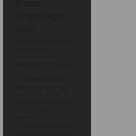
Proses
Perpanjangan
Cepat
Selain itu, ada beberapa
tips yang dapat
mempercepat proses
perpanjangan SIM Anda:
Datang Jauh Lebih
Awal:
Mengingat tingginya
minat, datanglah 30-60
menit sebelum loket buka
untuk mendapatkan nomor
antrean awal.
Siapkan Uang Tunai:
Pastikan Anda membawa