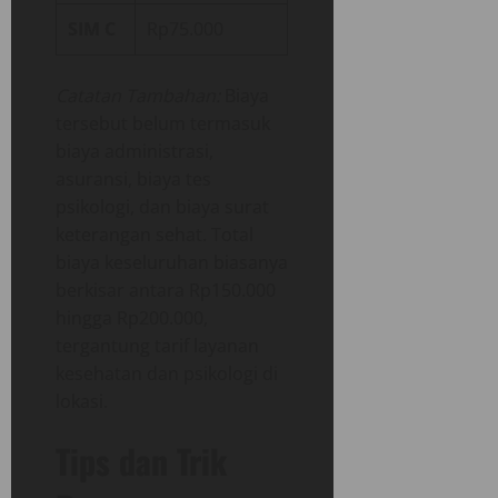
SIM C
Rp75.000
Catatan Tambahan:
Biaya
tersebut belum termasuk
biaya administrasi,
asuransi, biaya tes
psikologi, dan biaya surat
keterangan sehat. Total
biaya keseluruhan biasanya
berkisar antara Rp150.000
hingga Rp200.000,
tergantung tarif layanan
kesehatan dan psikologi di
lokasi.
Tips dan Trik