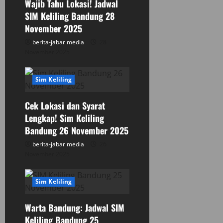
n
Wajib Tahu Lokasi! Jadwal
SIM Keliling Bandung 28
November 2025
berita-jabar media
28
November 2025
Sim Keliling
Cek Lokasi dan Syarat
Lengkap! Sim Keliling
Bandung 26 November 2025
berita-jabar media
26
November 2025
Sim Keliling
Warta Bandung: Jadwal SIM
Keliling Bandung 25