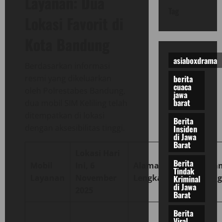
Layanan: Dua
Tag
Lokasi Favorit di
Kota Bandung
asiaboxdrama
Berdasarkan informasi
berita
resmi yang dikeluarkan
cuaca
oleh Polrestabes Bandung,
jawa
barat
dua mobil SIM Keliling telah
ditempatkan di lokasi
Berita
dengan aksesibilitas tinggi.
Insiden
di Jawa
Barat
Lokasi Hari
Berita
Mobil
Ini, 6
Alamat
Catata
Tindak
Layanan
November
Lengkap
Penting
Kriminal
di Jawa
2025
Barat
Berita
Cocok
Viral