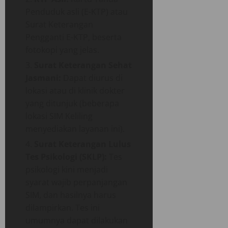
Penduduk asli (E-KTP) atau
Surat Keterangan
Pengganti E-KTP, beserta
fotokopi yang jelas.
Surat Keterangan Sehat
Jasmani:
Dapat diurus di
lokasi atau di klinik dokter
yang ditunjuk (beberapa
lokasi SIM Keliling
menyediakan layanan ini).
Surat Keterangan Lulus
Tes Psikologi (SKLP):
Tes
psikologi kini menjadi
syarat wajib perpanjangan
SIM, dan hasilnya harus
dilampirkan. Tes ini
umumnya dapat dilakukan