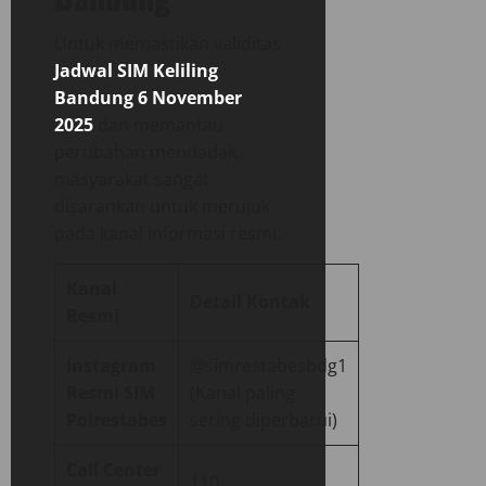
Untuk memastikan validitas
Jadwal SIM Keliling
Bandung 6 November
2025
dan memantau
perubahan mendadak,
masyarakat sangat
disarankan untuk merujuk
pada kanal informasi resmi:
Kanal
Detail Kontak
Resmi
Instagram
@simrestabesbdg1
Resmi SIM
(Kanal paling
Polrestabes
sering diperbarui)
Call Center
110