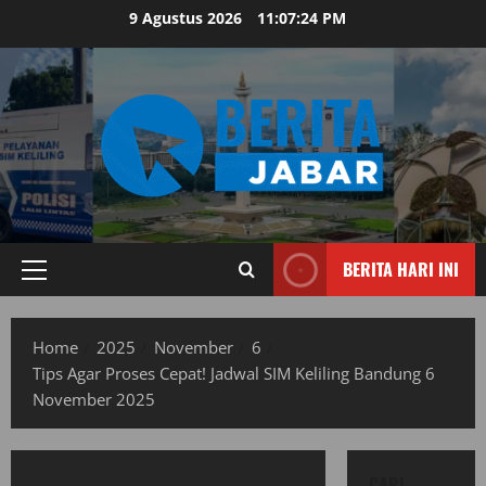
Skip
9 Agustus 2026
11:07:25 PM
to
content
BERITA HARI INI
Primary
Menu
Home
2025
November
6
Tips Agar Proses Cepat! Jadwal SIM Keliling Bandung 6
November 2025
CARI