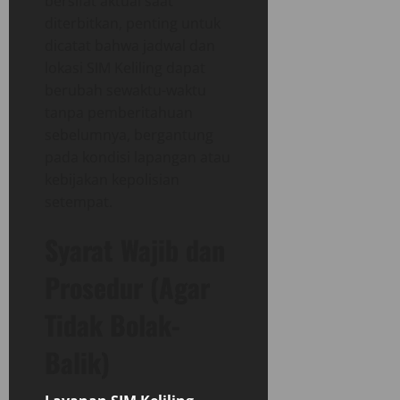
bersifat aktual saat
diterbitkan, penting untuk
dicatat bahwa jadwal dan
lokasi SIM Keliling dapat
berubah sewaktu-waktu
tanpa pemberitahuan
sebelumnya, bergantung
pada kondisi lapangan atau
kebijakan kepolisian
setempat.
Syarat Wajib dan
Prosedur (Agar
Tidak Bolak-
Balik)