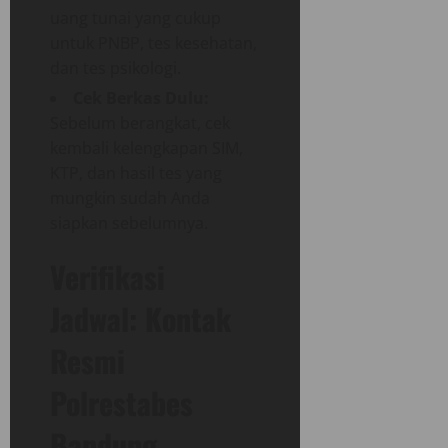
uang tunai yang cukup
untuk PNBP, tes kesehatan,
dan tes psikologi.
Cek Berkas Dulu:
Sebelum berangkat, cek
kembali kelengkapan SIM,
KTP, dan hasil tes yang
mungkin sudah Anda
siapkan sebelumnya.
Verifikasi
Jadwal: Kontak
Resmi
Polrestabes
Bandung