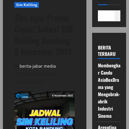
Sim Keliling
Tips Agar Proses
Cari
Cepat! Jadwal SIM
Keliling Bandung
BERITA
6 November 2025
TERBARU
Membongka
berita-jabar media
r Candu
6 November 2025
AsiaBoxDra
3 minutes read
ma yang
Mengobrak-
abrik
Industri
Sinema
Argentina