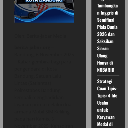
Tumbangka
n Inggris di
Semifinal
Piala Dunia
2026 dan
Oleh: Berita-Jabar Media
Saksikan
berita-jabar.org
–
Siaran
Bandung, 6 November 2025
Ulang
– Kabar gembira bagi para
Hanya di
pengendara di Kota
NOBARID
Bandung. Satuan Lalu
Strategi
Lintas (Satlantas)
Cuan Tipis-
Polrestabes Bandung
Tipis: 4 Ide
kembali menghadirkan
Usaha
layanan prima melalui dua
untuk
armada Mobil SIM Keliling
Karyawan
pada hari Kamis, 6
Modal di
November 2025. Kehadiran