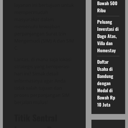
Bawah 500
layanan ini bertujuan untuk
Ribu
mempermudah
masyarakat dalam
Peluang
memenuhi kewajiban
Investasi di
perpanjangan Surat Izin
Dago Atas,
Mengemudi (SIM) A dan SIM
Villa dan
C.
Homestay
Lantas, di mana saja lokasi
Daftar
strategis yang beroperasi
Usaha di
hari ini? Simak detail
Bandung
informasinya agar Anda
dengan
tidak salah tujuan dan
Modal di
proses perpanjangan SIM
Bawah Rp
berjalan mulus!
10 Juta
Titik Sentral