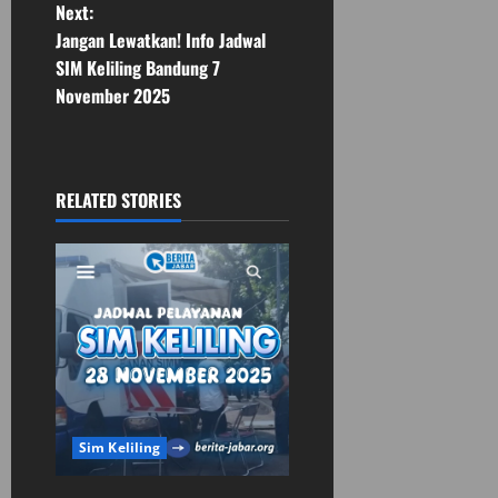
s
Next:
t
Jangan Lewatkan! Info Jadwal
SIM Keliling Bandung 7
n
November 2025
a
v
RELATED STORIES
i
g
a
t
i
Sim Keliling
o