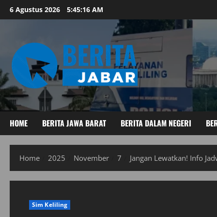
Skip
6 Agustus 2026
5:45:17 AM
to
content
HOME
BERITA JAWA BARAT
BERITA DALAM NEGERI
BER
Home
2025
November
7
Jangan Lewatkan! Info Ja
Sim Keliling