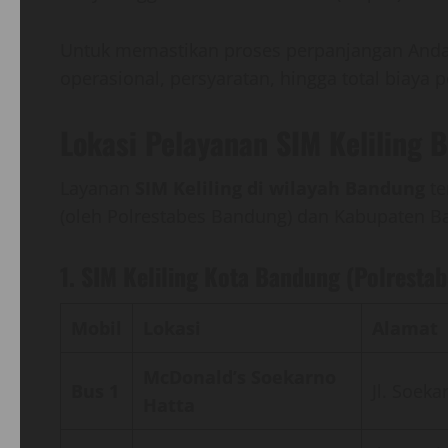
Untuk memastikan proses perpanjangan Anda be
operasional, persyaratan, hingga total biaya
Lokasi Pelayanan SIM Keliling 
Layanan
SIM Keliling di wilayah Bandung
te
(oleh Polrestabes Bandung) dan Kabupaten Ba
1. SIM Keliling Kota Bandung (Polresta
Mobil
Lokasi
Alamat
McDonald’s Soekarno
Bus 1
Jl. Soek
Hatta