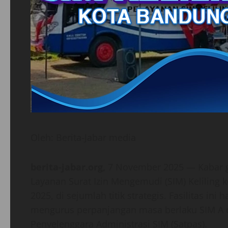
Oleh: Berita-Jabar media
berita-jabar.org,
7 November 2025 — Kabar g
Layanan Surat Izin Mengemudi (SIM) Keliling 
2025, di sejumlah titik strategis. Fasilitas 
mengurus perpanjangan masa berlaku SIM A d
Penyelenggara Administrasi SIM (Satpas).