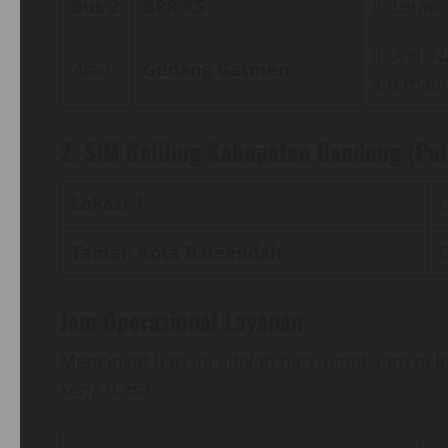
Bus 2
BPR KS
Jl. Leuw
Jl. A.H.
Atau
Gudang Gatmen
alternati
2. SIM Keliling Kabupaten Bandung (Po
Lokasi 1
L
Taman Kota Baleendah
D
Jam Operasional Layanan
Mengingat hari ini adalah hari Jumat, jam pe
kerja biasa.