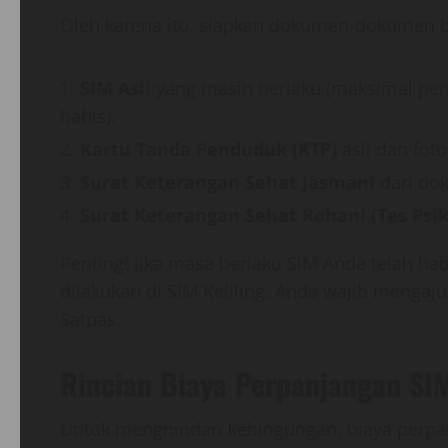
Oleh karena itu, siapkan dokumen-dokumen b
SIM Asli
yang masih berlaku (maksimal per
habis).
Kartu Tanda Penduduk (KTP)
asli dan fot
Surat Keterangan Sehat Jasmani
dari dok
Surat Keterangan Sehat Rohani (Tes Psik
Penting! Jika masa berlaku SIM Anda telah ha
dilakukan di SIM Keliling. Anda wajib menga
Satpas.
Rincian Biaya Perpanjangan SIM
Untuk menghindari kebingungan, biaya perpanj