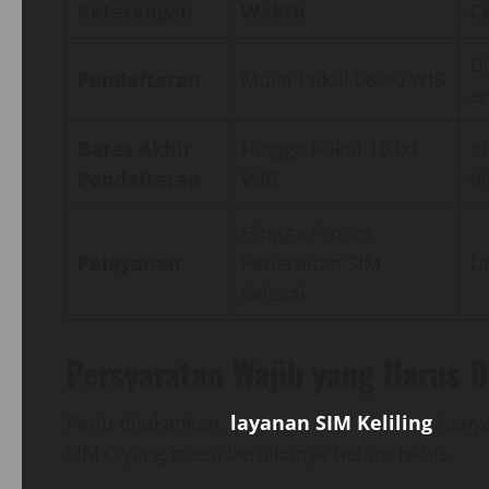
Keterangan
Waktu
C
D
Pendaftaran
Mulai Pukul 08.00 WIB
an
Batas Akhir
Hingga Pukul 10.00
Kh
Pendaftaran
WIB
di
Hingga Proses
Pelayanan
Penerbitan SIM
U
Selesai
Persyaratan Wajib yang Harus D
Perlu ditekankan,
layanan SIM Keliling
hanya
SIM C yang masa berlakunya belum habis.