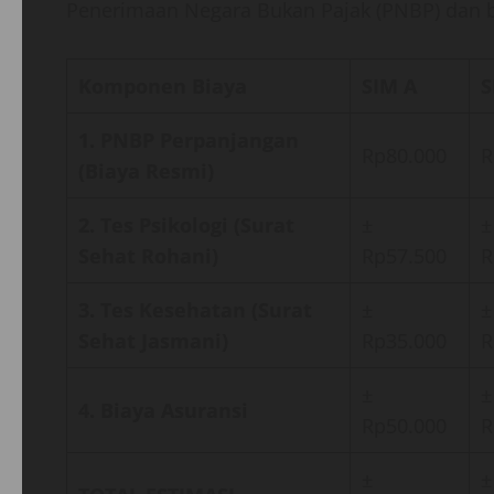
Penerimaan Negara Bukan Pajak (PNBP) dan b
Komponen Biaya
SIM A
S
1. PNBP Perpanjangan
Rp80.000
R
(Biaya Resmi)
2. Tes Psikologi (Surat
±
±
Sehat Rohani)
Rp57.500
R
3. Tes Kesehatan (Surat
±
±
Sehat Jasmani)
Rp35.000
R
±
±
4. Biaya Asuransi
Rp50.000
R
±
±