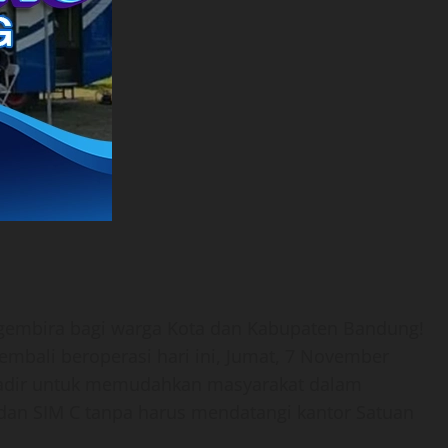
embira bagi warga Kota dan Kabupaten Bandung!
kembali beroperasi hari ini, Jumat, 7 November
ini hadir untuk memudahkan masyarakat dalam
an SIM C tanpa harus mendatangi kantor Satuan