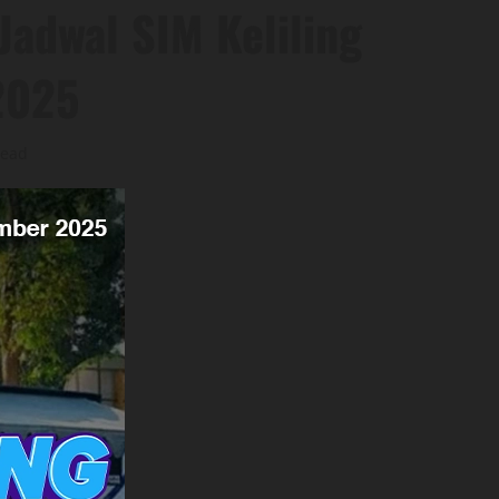
Jadwal SIM Keliling
2025
read