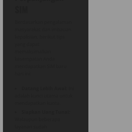
SIM
Berdasarkan pengalaman
masyarakat dan imbauan
kepolisian, berikut tips
yang dapat
memaksimalkan
kesempatan Anda
mendapatkan SIM baru
hari ini:
Datang Lebih Awal:
Ini
adalah kunci utama untuk
mendapatkan kuota.
Siapkan Uang Tunai:
Walaupun beberapa
layanan sudah