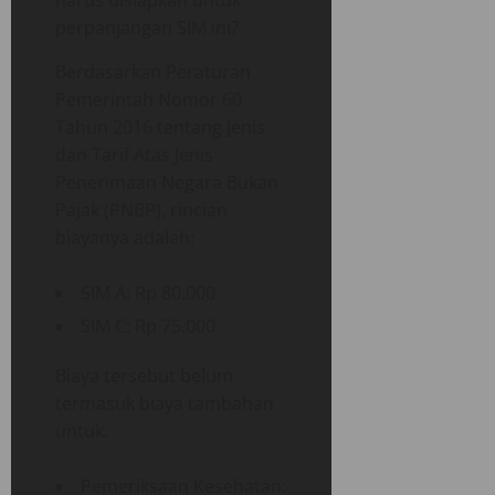
perpanjangan SIM ini?
Berdasarkan Peraturan
Pemerintah Nomor 60
Tahun 2016 tentang Jenis
dan Tarif Atas Jenis
Penerimaan Negara Bukan
Pajak (PNBP), rincian
biayanya adalah:
SIM A: Rp 80.000
SIM C: Rp 75.000
Biaya tersebut belum
termasuk biaya tambahan
untuk:
Pemeriksaan Kesehatan: