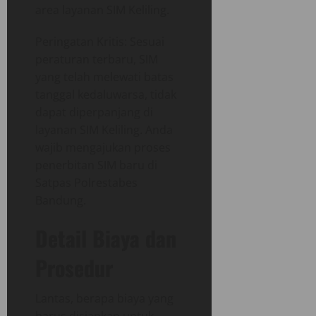
area layanan SIM Keliling.
Peringatan Kritis: Sesuai
peraturan terbaru, SIM
yang telah melewati batas
tanggal kedaluwarsa, tidak
dapat diperpanjang di
layanan SIM Keliling. Anda
wajib mengajukan proses
penerbitan SIM baru di
Satpas Polrestabes
Bandung.
Detail Biaya dan
Prosedur
Lantas, berapa biaya yang
harus disiapkan untuk