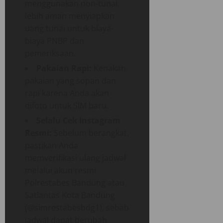
menggunakan non-tunai,
lebih aman menyiapkan
uang tunai untuk biaya-
biaya PNBP dan
pemeriksaan.
Pakaian Rapi:
Kenakan
pakaian yang sopan dan
rapi karena Anda akan
difoto untuk SIM baru.
Selalu Cek Instagram
Resmi:
Sebelum berangkat,
pastikan Anda
memverifikasi ulang jadwal
melalui akun resmi
Polrestabes Bandung atau
Satlantas Kota Bandung
(@simrestabesbdg1), sebab
jadwal dapat berubah