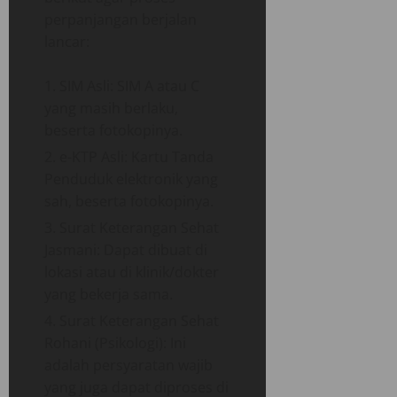
perpanjangan berjalan
lancar:
SIM Asli: SIM A atau C
yang masih berlaku,
beserta fotokopinya.
e-KTP Asli: Kartu Tanda
Penduduk elektronik yang
sah, beserta fotokopinya.
Surat Keterangan Sehat
Jasmani: Dapat dibuat di
lokasi atau di klinik/dokter
yang bekerja sama.
Surat Keterangan Sehat
Rohani (Psikologi): Ini
adalah persyaratan wajib
yang juga dapat diproses di