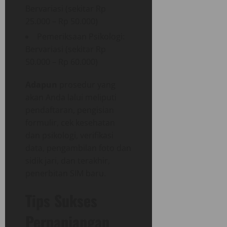
Bervariasi (sekitar Rp
25.000 – Rp 50.000)
Pemeriksaan Psikologi:
Bervariasi (sekitar Rp
50.000 – Rp 60.000)
Adapun
prosedur yang
akan Anda lalui meliputi
pendaftaran, pengisian
formulir, cek kesehatan
dan psikologi, verifikasi
data, pengambilan foto dan
sidik jari, dan terakhir,
penerbitan SIM baru.
Tips Sukses
Perpanjangan