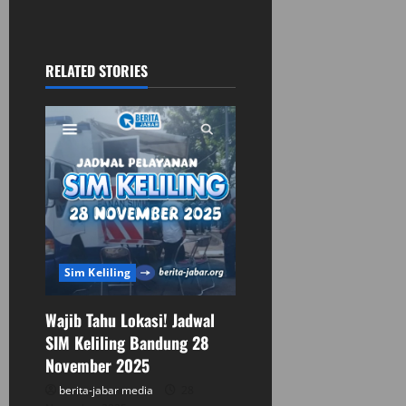
a
v
RELATED STORIES
i
g
a
t
i
Sim Keliling
o
n
Wajib Tahu Lokasi! Jadwal
SIM Keliling Bandung 28
November 2025
berita-jabar media
28