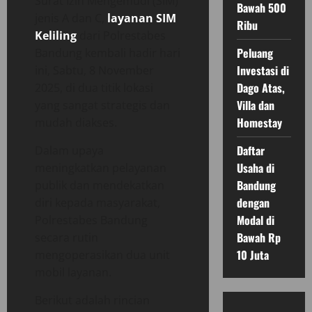
Surat Izin Mengemudi (SIM)
Bawah 500
jenis A dan C,
layanan SIM
Ribu
Keliling
dari Polrestabes
Peluang
Bandung kembali hadir hari
Investasi di
ini, Sabtu, 8 November
Dago Atas,
2025, di dua titik lokasi
Villa dan
yang sangat strategis dan
Homestay
mudah diakses.
Daftar
Dalam upaya
Usaha di
meningkatkan pelayanan
Bandung
publik dan mendekatkan
dengan
diri kepada masyarakat,
Modal di
Polrestabes Bandung
Bawah Rp
secara rutin
10 Juta
mengoperasikan dua unit
mobil layanan.
Berikut adalah rincian