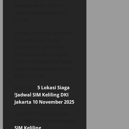
sewaktu-waktu karena
alasan operasional atau
cuaca.
Sebagai penutup, layanan
SIM Keliling ini adalah
solusi cepat dan efisien
bagi masyarakat. Jangan
tunda perpanjangan Anda,
segera kunjungi salah satu
lokasi hari ini!
Baca Juga:
5 Lokasi Siaga
!Jadwal SIM Keliling DKI
Jakarta 10 November 2025
Untuk info lengkap jadwal
dan lokasi terbaru kunjungi
SIM Keliling