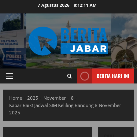
Skip
7 Agustus 2026
8:12:12 AM
to
content
BERITA HARI INI
Primary
Menu
Home
2025
November
8
Kabar Baik! Jadwal SIM Keliling Bandung 8 November
2025
CARI