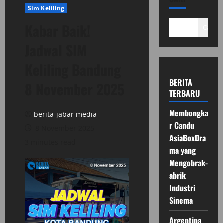
Sim Keliling
Kabar Baik!
Cari
Jadwal SIM
Keliling Bandung
BERITA
8 November 2025
TERBARU
Membongka
berita-jabar media
r Candu
8 November 2025
AsiaBoxDra
3 minutes read
ma yang
Mengobrak-
abrik
Industri
Sinema
Argentina