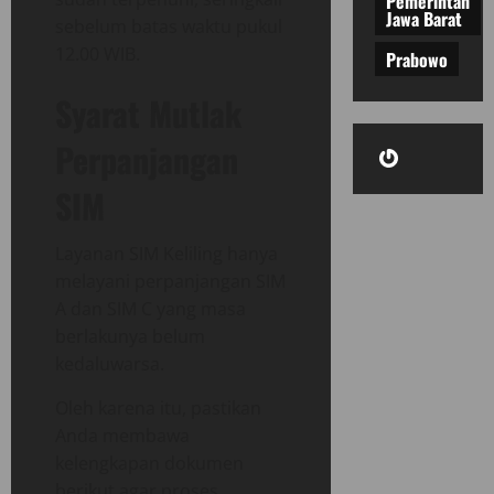
Pemerintah
Jawa Barat
sebelum batas waktu pukul
12.00 WIB.
Prabowo
Syarat Mutlak
Perpanjangan
Gravatar
SIM
Layanan SIM Keliling hanya
melayani perpanjangan SIM
A dan SIM C yang masa
berlakunya belum
kedaluwarsa.
Oleh karena itu, pastikan
Anda membawa
kelengkapan dokumen
berikut agar proses