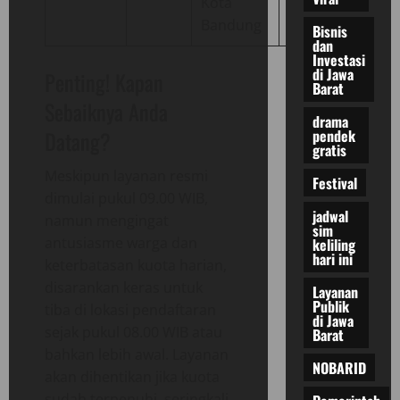
Kota
habis)
Bandung
Bisnis
dan
Investasi
di Jawa
Penting! Kapan
Barat
Sebaiknya Anda
drama
pendek
Datang?
gratis
Meskipun layanan resmi
Festival
dimulai pukul 09.00 WIB,
jadwal
namun mengingat
sim
antusiasme warga dan
keliling
hari ini
keterbatasan kuota harian,
disarankan keras untuk
Layanan
Publik
tiba di lokasi pendaftaran
di Jawa
sejak pukul 08.00 WIB atau
Barat
bahkan lebih awal. Layanan
NOBARID
akan dihentikan jika kuota
sudah terpenuhi, seringkali