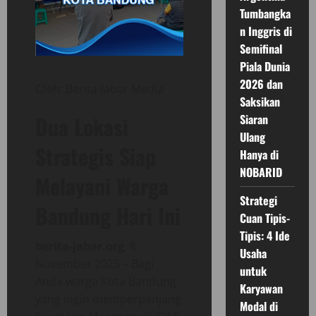
Tumbangka
n Inggris di
Semifinal
Piala Dunia
2026 dan
Oleh: Berita-Jabar Media
Saksikan
Dua Lokasi
Siaran
Ulang
Strategis Siap
Hanya di
NOBARID
Melayani Warga
Strategi
Bandung Hari Ini
Cuan Tipis-
Tipis: 4 Ide
berita-jabar.org
, 8
Usaha
November 2025 – Bagi
untuk
Anda warga Kota Bandung
Karyawan
yang ingin memperpanjang
Modal di