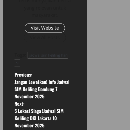
terus menyajikan berita
yang relevan untuk
masyarakat.
Visit Website
View All Posts
Tags:
jadwal sim keliling hari
ini
P
Previous:
Jangan Lewatkan! Info Jadwal
o
SIM Keliling Bandung 7
November 2025
s
Next:
t
5 Lokasi Siaga !Jadwal SIM
Keliling DKI Jakarta 10
n
November 2025